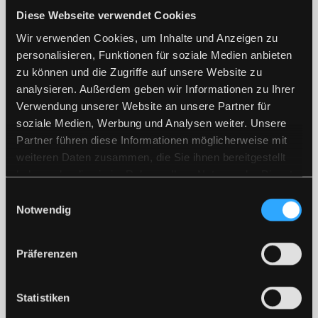
Teilzeit
Diese Webseite verwendet Cookies
Wir verwenden Cookies, um Inhalte und Anzeigen zu
personalisieren, Funktionen für soziale Medien anbieten
zu können und die Zugriffe auf unsere Website zu
analysieren. Außerdem geben wir Informationen zu Ihrer
Verwendung unserer Website an unsere Partner für
soziale Medien, Werbung und Analysen weiter. Unsere
Partner führen diese Informationen möglicherweise mit
weiteren Daten zusammen, die Sie ihnen bereitgestellt
haben oder die sie im Rahmen Ihrer Nutzung der Dienste
gesammelt haben.
Arbeitstage:
Einwilligungsauswahl
Notwendig
Montag bis Freitag
Präferenzen
Henkelmann, Tamara
Statistiken
+49 (0) 931 465854 16
