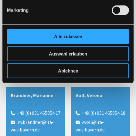
t.henkelmann@lra-wue.bayern.de

Marketing
Aufgabenbereiche:
Teilzeit, Beurlaubung, Prüfungsaufsichten,
Alle zulassen
Hausunterricht, Prüfungsankündigungen,
Leistungsprämien, Mutterschutz, Elternzeiten
Auswahl erlauben
Arbeitstage:
Ablehnen
Mittwoch und Freitag
Brandner, Marianne
Voll, Verena
+49 (0) 931 465854 17
+49 (0) 931 465854 18


m.brandner@lra-
v.voll@lra-


wue.bayern.de
wue.bayern.de