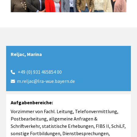
Reljac, Marina
+49 (0) 931 465854 00

m.reljac@lra-wue.bayern.de

Aufgabenbereiche:
Vorzimmer von Fachl. Leitung, Telefonvermittlung,
Postbearbeitung, allgemeine Anfragen &
Schriftverkehr, statistische Erhebungen, FIBS II, SchiLF,
sonstige Fortbildungen, Dienstbesprechungen,