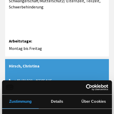
Schwangerschaft/Mutterschutz/ Elternzeit, Teilzeit,
Schwerbehinderung
Arbeitstage:
Montag bis Freitag
Hirsch, Christina
+49 (0) 931- 465854 15

c.hirsch2@lra-wue.bayern.de

Zustimmung
Details
Über Cookies
Aufgabenbereiche:
Mobile Reserve, Einstellung Drittkräfte, Dienstunfälle,