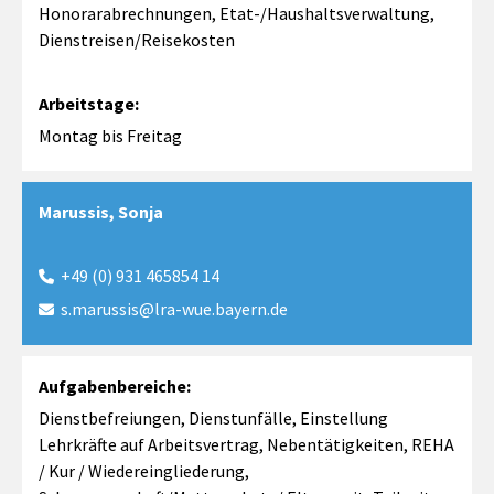
Honorarabrechnungen, Etat-/Haushaltsverwaltung,
Dienstreisen/Reisekosten
Arbeitstage:
Montag bis Freitag
Marussis, Sonja
+49 (0) 931 465854 14

s.marussis@lra-wue.bayern.de

Aufgabenbereiche:
Dienstbefreiungen, Dienstunfälle, Einstellung
Lehrkräfte auf Arbeitsvertrag, Nebentätigkeiten, REHA
/ Kur / Wiedereingliederung,